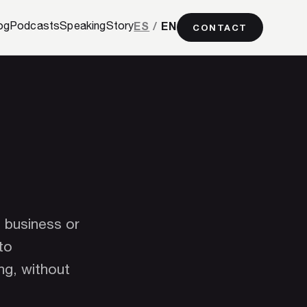
ES
/
EN
og
Podcasts
Speaking
Story
CONTACT
, business or
to
ng, without