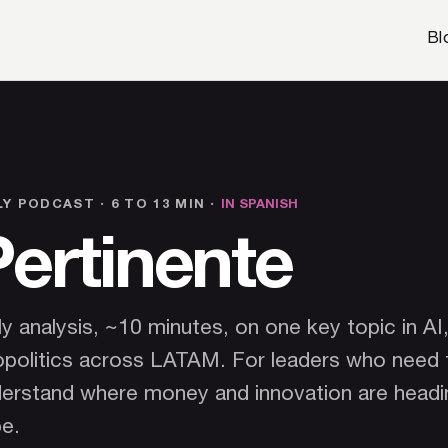
Bl
LY PODCAST · 6 TO 13 MIN ·
IN SPANISH
Pertinente
ly analysis, ~10 minutes, on one key topic in AI
politics across LATAM. For leaders who need 
erstand where money and innovation are headi
e.