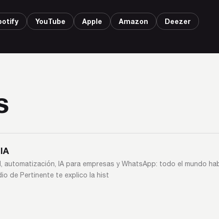
potify
YouTube
Apple
Amazon
Deezer
s
IA
cial, automatización, IA para empresas y WhatsApp: todo el mundo ha
o de Pertinente te explico la hist