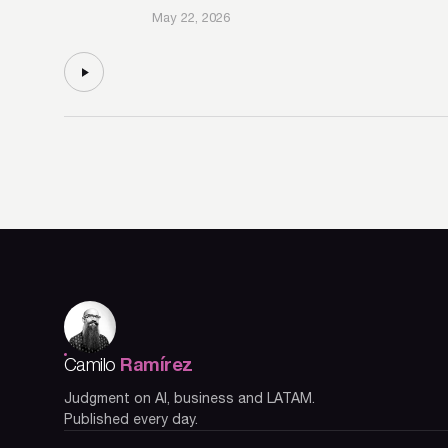
May 22, 2026
Ramírez
Camilo
Judgment on AI, business and LATAM.
Published every day.