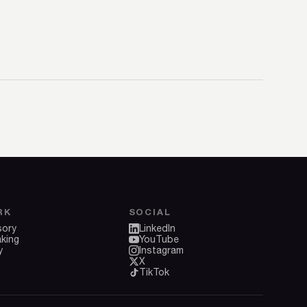
RK
SOCIAL
sory
LinkedIn
king
YouTube
y
Instagram
X
TikTok