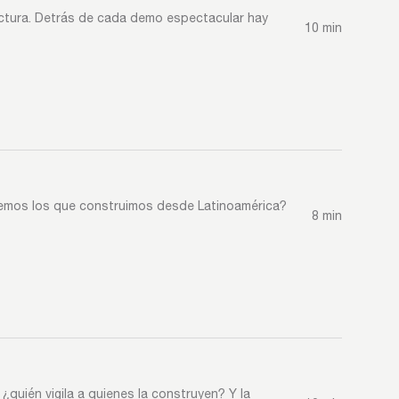
actura. Detrás de cada demo espectacular hay
10 min
acemos los que construimos desde Latinoamérica?
8 min
 ¿quién vigila a quienes la construyen? Y la