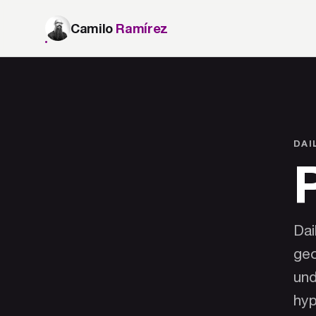
Camilo
Ramírez
DAI
Dai
geo
und
hyp