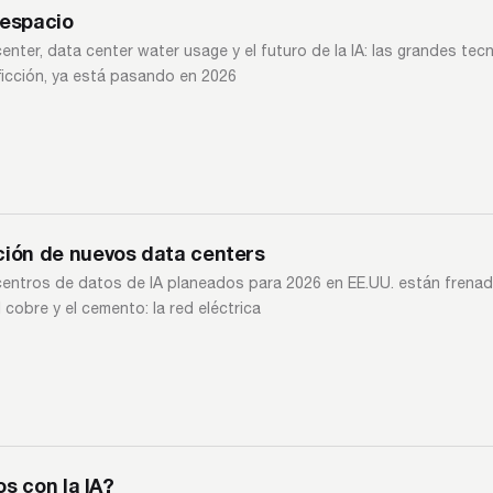
 espacio
a center, data center water usage y el futuro de la IA: las grandes te
ficción, ya está pasando en 2026
ción de nuevos data centers
centros de datos de IA planeados para 2026 en EE.UU. están frenado
 cobre y el cemento: la red eléctrica
os con la IA?