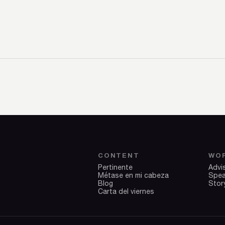
CONTENT
WO
Pertinente
Advi
Métase en mi cabeza
Spea
Blog
Stor
Carta del viernes