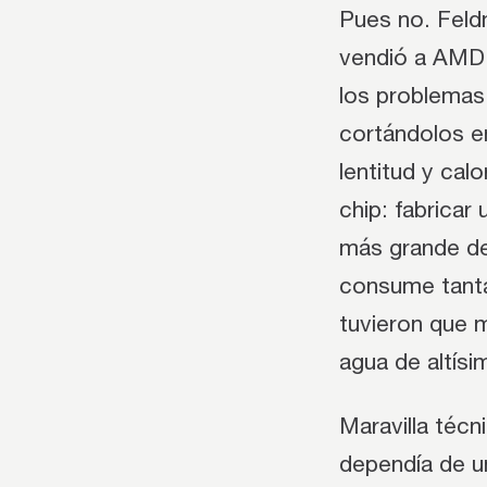
Pues no. Feld
vendió a AMD 
los problemas 
cortándolos e
lentitud y cal
chip: fabricar
más grande de
consume tanta 
tuvieron que m
agua de altísim
Maravilla téc
dependía de un