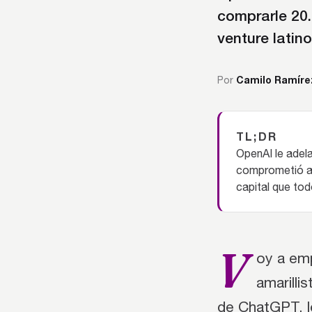
comprarle 20.
venture latin
Camilo Ramíre
Por
TL;DR
OpenAI le adela
comprometió a 
capital que tod
V
oy a emp
amarilli
de ChatGPT, l