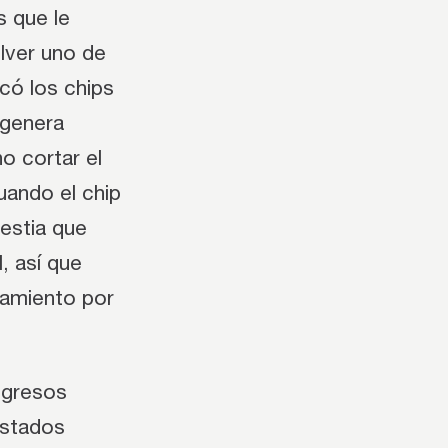
 que le
lver uno de
icó los chips
 genera
o cortar el
cuando el chip
estia que
, así que
iamiento por
ngresos
Estados