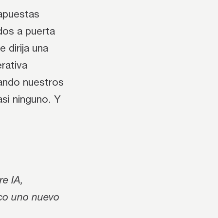
 apuestas
dos a puerta
 dirija una
rativa
ando nuestros
si ninguno. Y
re IA,
lico uno nuevo