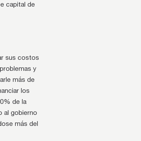
e capital de
ar sus costos
n problemas y
rarle más de
nanciar los
10% de la
o al gobierno
ndose más del