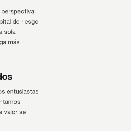
 perspectiva:
ital de riesgo
a sola
lga más
dos
os entusiastas
montamos
e valor se