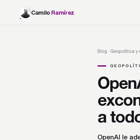
Camilo
Ramírez
Blog
· Geopolítica y
GEOPOLÍTI
OpenAI
excon
a tod
OpenAI le ade