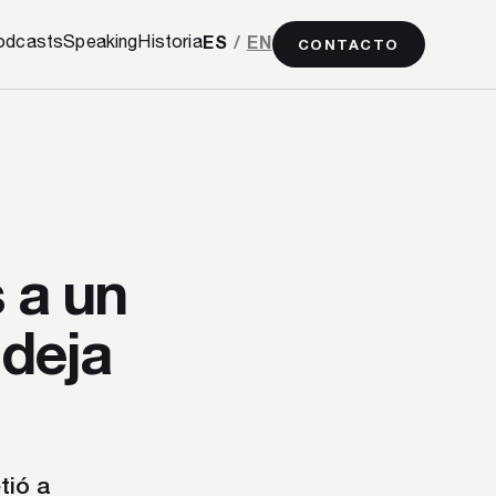
odcasts
Speaking
Historia
ES
/
EN
CONTACTO
s a un
 deja
tió a