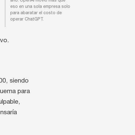
año. OpenAI movió más que
eso en una sola empresa solo
para abaratar el costo de
operar ChatGPT.
evo.
00, siendo
quema para
ulpable,
ensaría