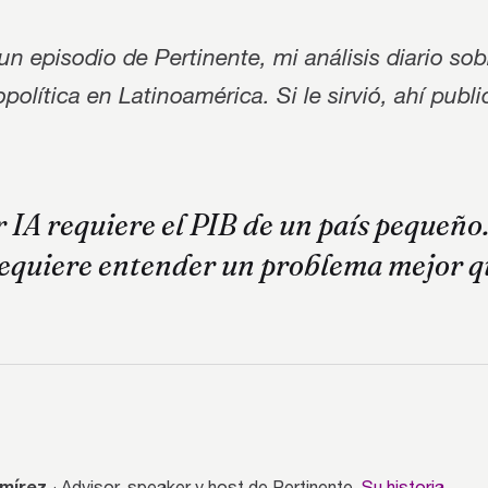
un episodio de Pertinente, mi análisis diario sob
política en Latinoamérica. Si le sirvió, ahí pub
 IA requiere el PIB de un país pequeño
requiere entender un problema mejor q
mírez
· Advisor, speaker y host de Pertinente.
Su historia →