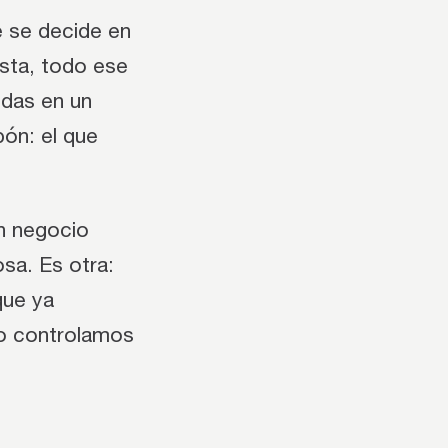
e se decide en
esta, todo ese
odas en un
bón: el que
n negocio
osa. Es otra:
que ya
no controlamos
.