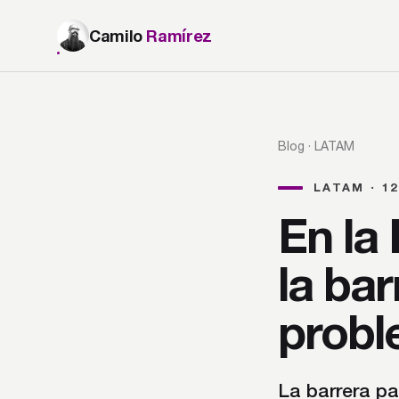
Camilo
Ramírez
Blog
· LATAM
LATAM · 1
En la 
la bar
probl
La barrera par