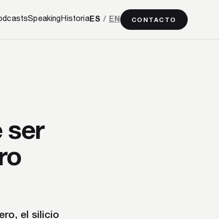
odcasts
Speaking
Historia
ES
/
EN
CONTACTO
e ser
ro
ro, el silicio