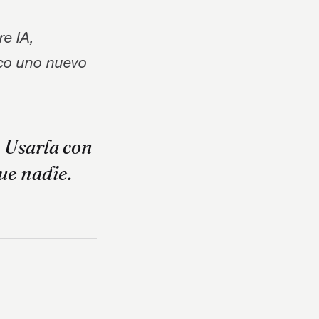
re IA,
lico uno nuevo
. Usarla con
ue nadie.