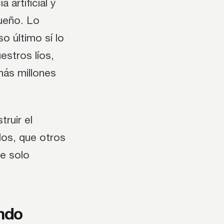
a artificial y
queño. Lo
o último sí lo
stros líos,
más millones
ruir el
os, que otros
ue solo
ndo