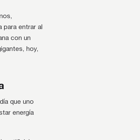
mos,
a para entrar al
ana con un
igantes, hoy,
a
 día que uno
star energía