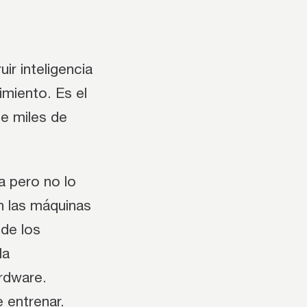
ir inteligencia
imiento. Es el
de miles de
a pero no lo
n las máquinas
de los
la
ardware.
 entrenar.