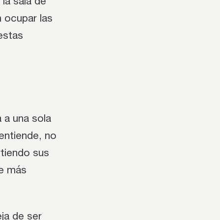
 la sala de
 ocupar las
estas
a a una sola
 entiende, no
rtiendo sus
ne más
ja de ser