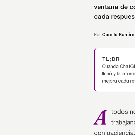
ventana de co
cada respuest
Camilo Ramíre
Por
TL;DR
Cuando ChatGPT
llenó y la info
mejora cada re
A
todos no
trabajan
con paciencia