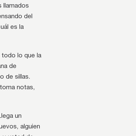
s llamados
ensando del
uál es la
 todo lo que la
ana de
 de sillas.
 toma notas,
Llega un
uevos, alguien