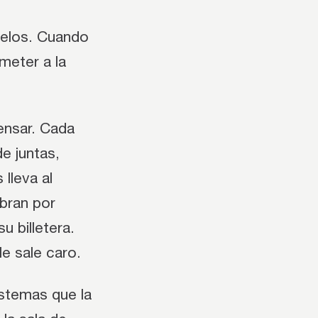
delos. Cuando
meter a la
ensar. Cada
e juntas,
lleva al
obran por
 billetera.
e sale caro.
istemas que la