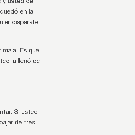
s y usted de
 quedó en la
quier disparate
r mala. Es que
ted la llenó de
ntar. Si usted
bajar de tres