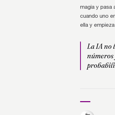
magia y pasa 
cuando uno en
ella y empiez
La IA no 
números y
probabili