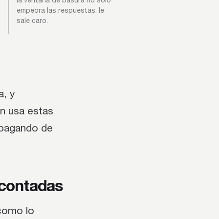
la ventana de basura no solo
empeora las respuestas: le
sale caro.
a, y
en usa estas
a pagando de
 contadas
 como lo