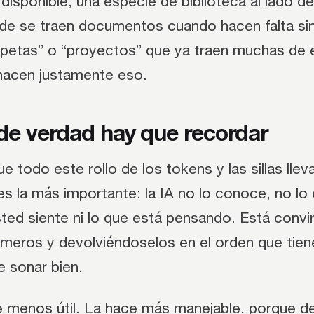
disponible, una especie de biblioteca al lado de
nde se traen documentos cuando hacen falta sin
arpetas” o “proyectos” que ya traen muchas de 
hacen justamente eso.
de verdad hay que recordar
e todo este rollo de los tokens y las sillas llev
es la más importante: la IA no lo conoce, no lo
ted siente ni lo que está pensando. Está convi
úmeros y devolviéndoselos en el orden que tie
e sonar bien.
e menos útil. La hace más manejable, porque de