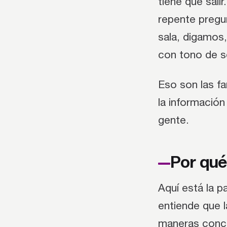
tiene que sali
repente pregu
sala, digamos,
con tono de s
Eso son las fa
la información
gente.
Por qué 
Aquí está la p
entiende que l
maneras conc