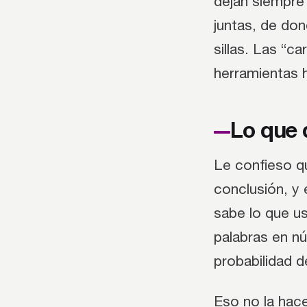
dejan siempre 
juntas, de do
sillas. Las “c
herramientas 
Lo que 
Le confieso qu
conclusión, y 
sabe lo que us
palabras en n
probabilidad d
Eso no la hac