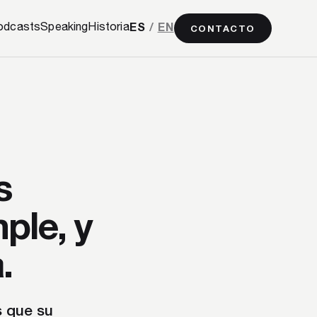
odcasts
Speaking
Historia
ES
/
EN
CONTACTO
s
ple, y
.
s que su